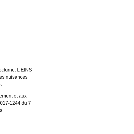
octurne. L’EINS
des nuisances
.
sement et aux
°2017-1244 du 7
és