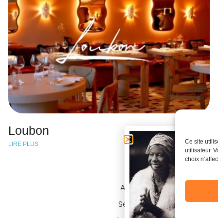
Loubon
Ce site util
LIRE PLUS
utilisateur. 
choix n’affe
Conta
Accueil
contact@
Services