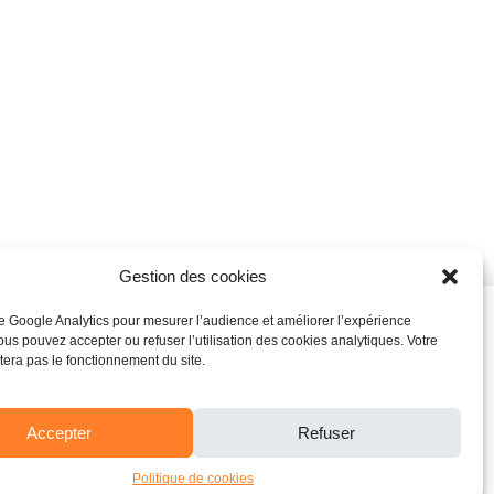
Gestion des cookies
ise Google Analytics pour mesurer l’audience et améliorer l’expérience
Baltimore
Vous pouvez accepter ou refuser l’utilisation des cookies analytiques. Votre
ctera pas le fonctionnement du site.
Nina Simone
ct
Accepter
Refuser
acousticwave.fr
0:00
/
4:42
Politique de cookies